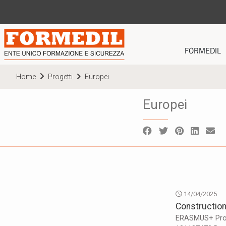
FORMEDIL
CHI SIAMO
Home
Progetti
Europei
STATUTO
Europei
ORGANISMI
PRIVACY POLI
MODELLO ORG
POLITICA QUA
14/04/2025
Construction
ERASMUS+ Progr