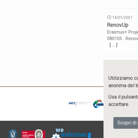
14/01/2021
RenovUp
Erasmus+ Proje
080105 RenovUp 
[ … ]
Utilizziamo c
anonima del tr
Usa il pulsan
accettare.
Scopri di 