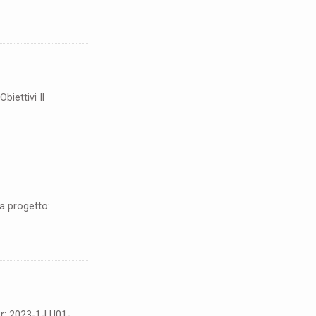
iettivi Il
ta progetto:
r: 2023-1-LU01-