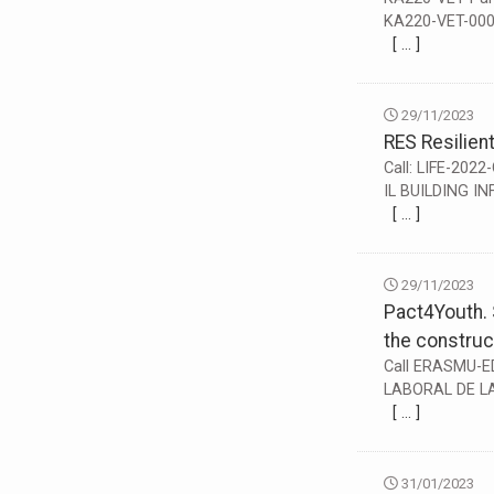
KA220-VET-0001
[ … ]
29/11/2023
RES Resilient
Call: LIFE-2022
IL BUILDING I
[ … ]
29/11/2023
Pact4Youth. S
the construc
Call ERASMU-E
LABORAL DE LA
[ … ]
31/01/2023