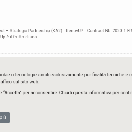
ct – Strategic Partnership (KA2) - RenovUP - Contract Nb. 2020-1-F
è il frutto di una...
1
2
ookie o tecnologie simili esclusivamente per finalità tecniche e
affico sul sito web.
te “Accetta” per acconsentire. Chiudi questa informativa per cont
più
FORMEDIL Via Guattani 24 - 00161 Roma - Tel. 06.89414102
© FORMEDIL 2021.Tutti i diritti riservati P.