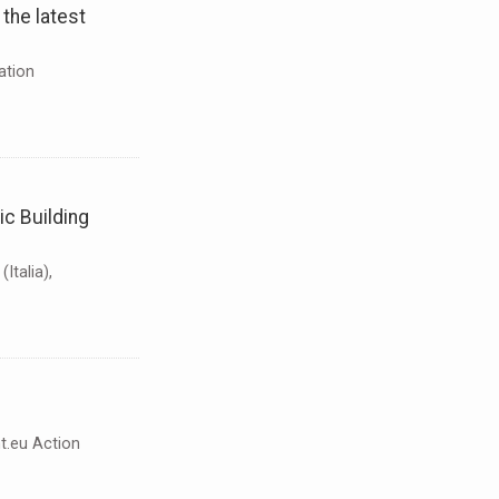
 the latest
ation
ic Building
Italia),
nt.eu Action