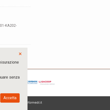
R01-KA202-
×
 misurazione
inuare senza
Accetta
 - e-mail:
formedil@formedil.it
IVA: 04908451000