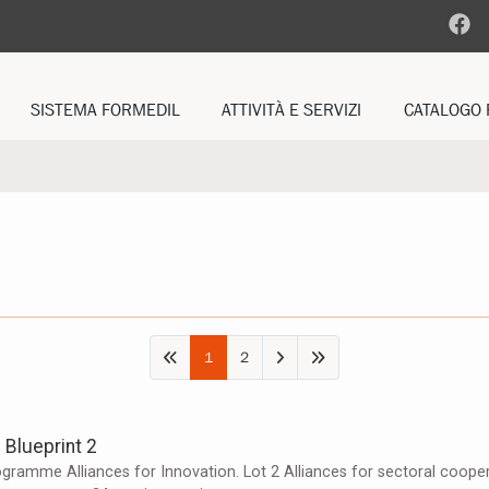
SISTEMA FORMEDIL
ATTIVITÀ E SERVIZI
CATALOGO 
ENTI TERRITORIALI
MASTRO FORMATORE ARTIGIANO
CORSI PROFE
FORMEDIL REGIONALI
OSSERVATORIO BILANCI
CORSI OBBLI
PROTOCOLLI NAZIONALI
ALTRI CORSI
CY
ACCORDI E CONVENZIONI
ANIZZATIVO
FORMEDIL MYAPP
LITÀ
CDS
1
2
FAD
FORMAZIONE FORMATORI
 Blueprint 2
RAPPORTO DI ATTIVITÀ
amme Alliances for Innovation. Lot 2 Alliances for sectoral coopera