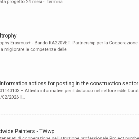
ta progetto 24 mesi - termina...
SERVIZI PER IL LAVORO BLEN.IT
BDFC - BANCA DATI FORMAZIONE
ASSEVERAZIONE
OSSERVATORIO
ltrophy
rophy Erasmus+ - Bando KA220VET: Partnership per la Cooperazione Ob
COVID
a migliorare le competenze delle...
Information actions for posting in the construction sector
01140103 – Attività informative per il distacco nel settore edile Dura
02/2026 Il...
dwide Painters - TWwp
nariati di cooperazione nell’istruzione professionale Project numbe