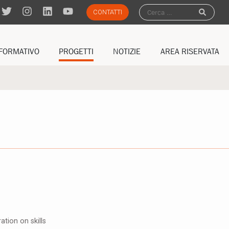
CONTATTI
FORMATIVO
PROGETTI
NOTIZIE
AREA RISERVATA
SSIONALIZZANTI
NAZIONALI
ACCEDI
PUBBLICAZIONI
GATORI
EUROPEI
NOTIZIE FORMEDIL
NOTIZIE DAL TERRITORIO
AGENDA
tion on skills