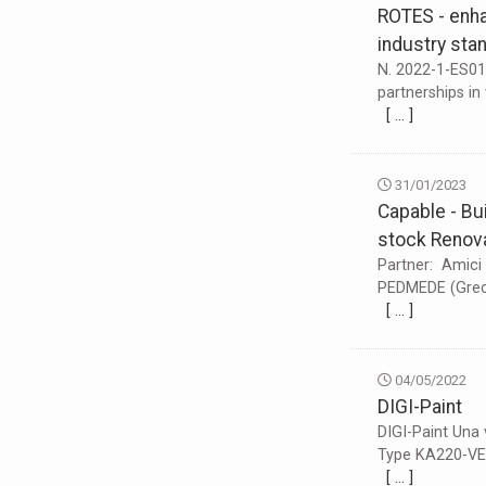
ROTES - enhan
industry sta
N. 2022-1-ES0
partnerships in
[ … ]
31/01/2023
Capable - Bu
stock Renova
Partner: Amici d
PEDMEDE (Grecia
[ … ]
04/05/2022
DIGI-Paint
DIGI-Paint Una 
Type KA220-VET
[ … ]