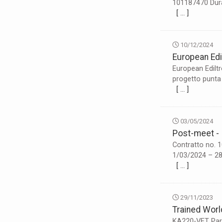
101187470 Dura
[ … ]
10/12/2024
European Edi
European Edilt
progetto punta 
[ … ]
03/05/2024
Post-meet - 
Contratto no. 1
1/03/2024 – 28/
[ … ]
29/11/2023
Trained Worl
KA220-VET Parte