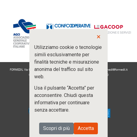
×
Utilizziamo cookie o tecnologie
simili esclusivamente per
finalità tecniche e misurazione
anonima del traffico sul sito
FORMEDIL Via Guattani 24 - 00161 Roma - Tel. 06.89414102 - e-mail:
formedil@formedil.it
© FORMEDIL 2021.Tutti i diritti riservati P.IVA: 04908451000
web.
Privacy e Cookie Policy
Usa il pulsante “Accetta” per
Canale per le segnalazioni (whistleblower)
acconsentire. Chiudi questa
ISCRIVITI ALLA NEWSLETTER
informativa per continuare
senza accettare.
Scopri di più
Accetta