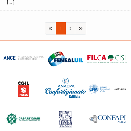
[ … ]
1