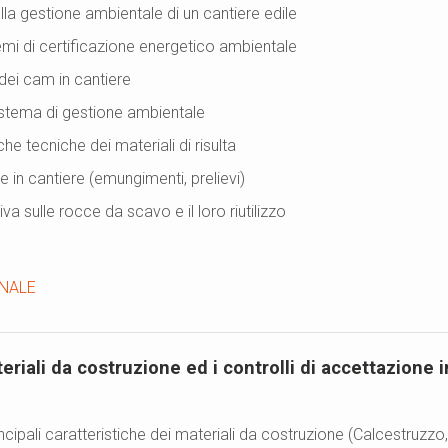
SERVIZI PER IL LAVORO BLEN.IT
a gestione ambientale di un cantiere edile
BDFC - BANCA DATI FORMAZIONE
mi di certificazione energetico ambientale
dei cam in cantiere
ASSEVERAZIONE
istema di gestione ambientale
OSSERVATORIO
e tecniche dei materiali di risulta
COVID
e in cantiere (emungimenti, prelievi)
a sulle rocce da scavo e il loro riutilizzo
NALE
eriali da costruzione ed i controlli di accettazione 
cipali caratteristiche dei materiali da costruzione (Calcestruzzo,