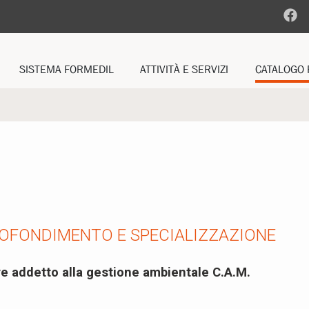
SISTEMA FORMEDIL
ATTIVITÀ E SERVIZI
CATALOGO 
ENTI TERRITORIALI
MASTRO FORMATORE ARTIGIANO
CORSI PROFE
FORMEDIL REGIONALI
OSSERVATORIO BILANCI
CORSI OBBLI
PROTOCOLLI NAZIONALI
ALTRI CORSI
CY
ACCORDI E CONVENZIONI
ANIZZATIVO
FORMEDIL MYAPP
LITÀ
CDS
ROFONDIMENTO E SPECIALIZZAZIONE
FAD
FORMAZIONE FORMATORI
re addetto alla gestione ambientale C.A.M.
RAPPORTO DI ATTIVITÀ