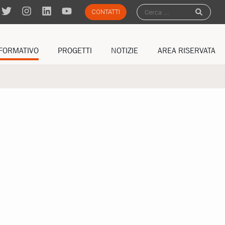
CONTATTI
FORMATIVO
PROGETTI
NOTIZIE
AREA RISERVATA
SSIONALIZZANTI
NAZIONALI
ACCEDI
PUBBLICAZIONI
GATORI
EUROPEI
NOTIZIE FORMEDIL
NOTIZIE DAL TERRITORIO
AGENDA