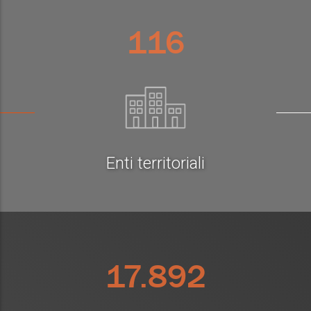
116
Enti territoriali
17.892