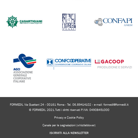
FORMEDIL Via Guattani 24 - 00161 Roma - Tel. 06.89414102 - e-mail:
formedil@formedil.it
© FORMEDIL 2021.Tutti i diritti riservati P.IVA: 04908451000
Privacy e Cookie Policy
Canale per le segnalazioni (whistleblower)
ISCRIVITI ALLA NEWSLETTER